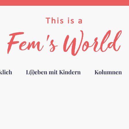
klich
L(i)eben mit Kindern
Kolumnen