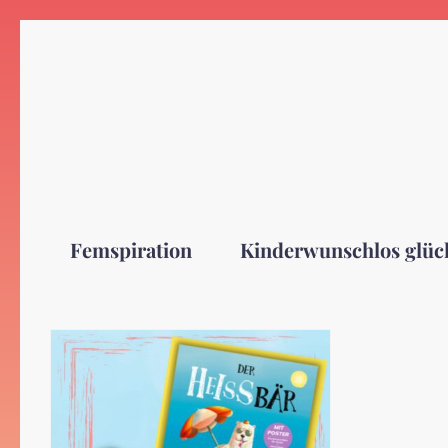
Zum
Inhalt
springen
Femspiration
Kinderwunschlos glüc