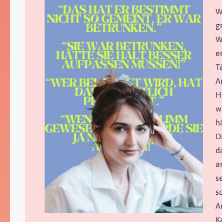
W
g
W
e
T
A
H
w
h
D
d
a
s
s
A
K