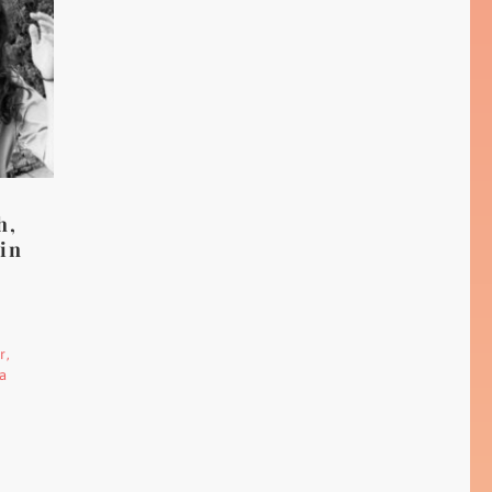
h,
 in
r,
 a