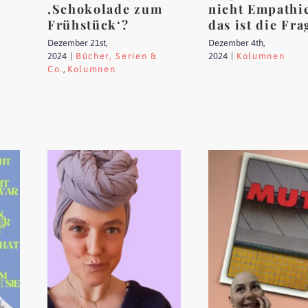
‚Schokolade zum
nicht Empathi
Frühstück‘?
das ist die Fra
Dezember 21st,
Dezember 4th,
2024
|
Bücher, Serien &
2024
|
Kolumnen
Co.
,
Kolumnen