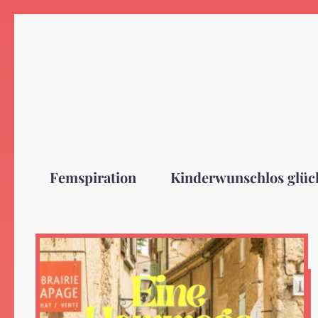
Zum
Inhalt
springen
Femspiration
Kinderwunschlos glüc