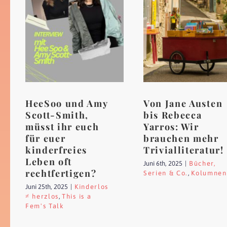
HeeSoo und Amy
Von Jane Austen
Scott-Smith,
bis Rebecca
müsst ihr euch
Yarros: Wir
für euer
brauchen mehr
kinderfreies
Trivialliteratur!
Leben oft
Juni 6th, 2025
|
Bücher,
rechtfertigen?
Serien & Co.
,
Kolumnen
Juni 25th, 2025
|
Kinderlos
≠ herzlos
,
This is a
Fem's Talk