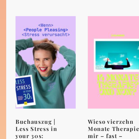
Buchauszug |
Wieso vierzehn
Less Stress in
Monate Therapi
your 30s:
mir – fast –