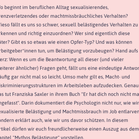
o beginnt im beruflichen Alltag sexualisierendes,
renzverletzendes oder machtmissbräuchliches Verhalten?
ieso fällt es uns so schwer, sexuell belästigendes Verhalten zu
rkennen und richtig einzuordnen? Wer sind eigentlich diese
äter? Gibt es so etwas wie einen Opfer-Typ? Und was können
rbeitgeber*innen tun, um Belästigung vorzubeugen? Hand aufs
erz: Wenn es um die Beantwortung all dieser (und vieler
eiterer ähnlicher) Fragen geht, fällt uns eine eindeutige Antwor
äufig gar nicht mal so leicht. Umso mehr gilt es, Macht- und
iskriminierungsstrukturen im Arbeitsleben aufzudecken. Genau
as tut Franziska Saxler in ihrem Buch "Er hat dich noch nicht ma
ngefasst". Darin dokumentiert die Psychologin nicht nur, wie wir
exualisierte Belästigung und Machtmissbrauch im Job entlarven
ondern erklärt auch, wie wir uns davor schützen. In diesem
rtikel dürfen wir euch freundlicherweise einen Auszug aus dem
apitel "Mythos Belästigung" vorstellen.