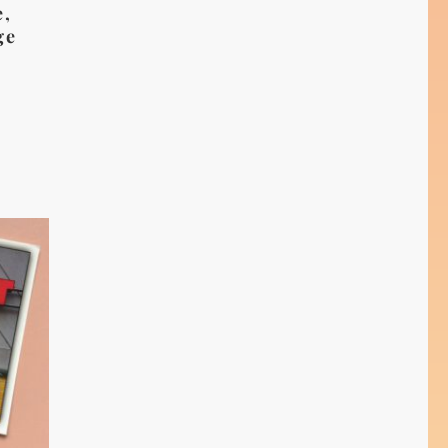
e,
ge