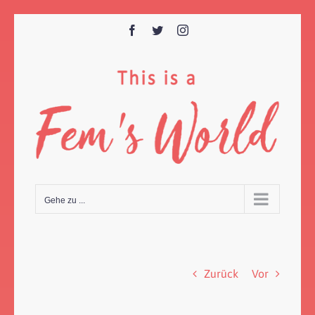
Zum
Inhalt
Facebook
Twitter
Instagram
springen
Gehe zu ...
Zurück
Vor