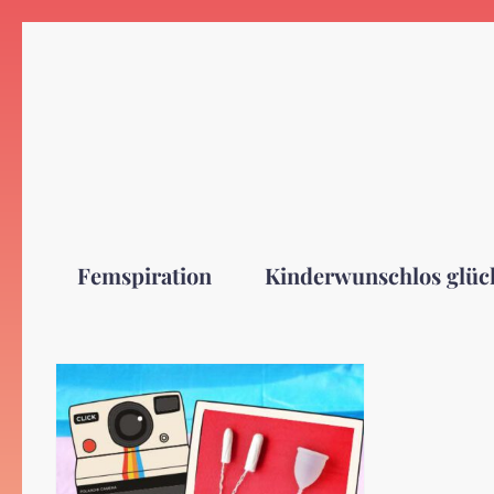
Zum
Inhalt
springen
Femspiration
Kinderwunschlos glüc