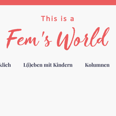
klich
L(i)eben mit Kindern
Kolumnen