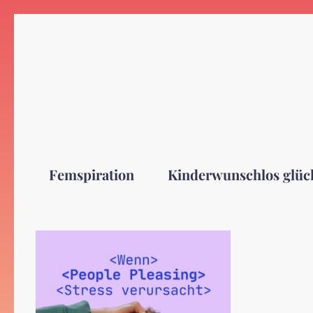
Zum
Inhalt
springen
Femspiration
Kinderwunschlos glüc