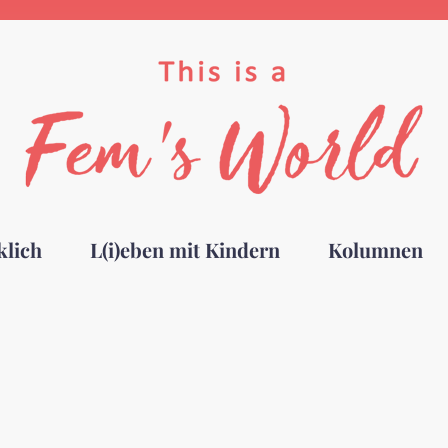
klich
L(i)eben mit Kindern
Kolumnen