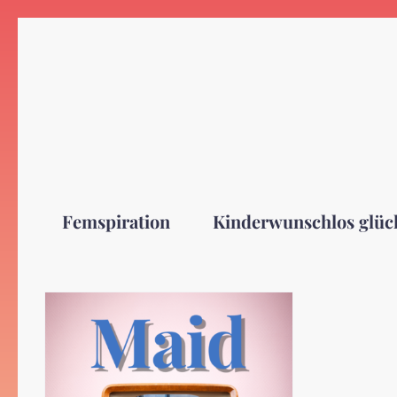
Zum
Inhalt
springen
Femspiration
Kinderwunschlos glüc