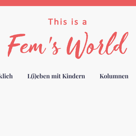
klich
L(i)eben mit Kindern
Kolumnen