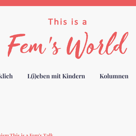
klich
L(i)eben mit Kindern
Kolumnen
nism
,
This is a Fem's Talk