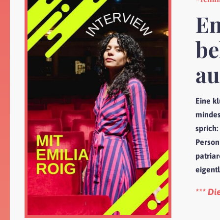
Em
be
au
Eine k
mindes
sprich:
Person
patria
eigentl
*** Di