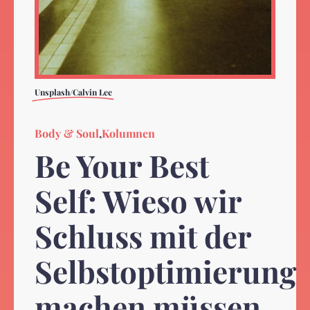
Unsplash/Calvin Lee
Body & Soul
,
Kolumnen
Be Your Best
Self: Wieso wir
Schluss mit der
Selbstoptimierung
machen müssen