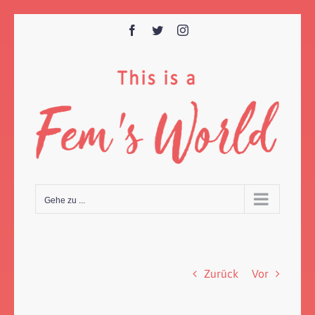
Zum
Inhalt
Facebook
Twitter
Instagram
springen
Gehe zu ...
Zurück
Vor