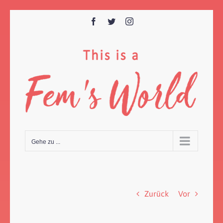
Zum
Inhalt
Facebook
Twitter
Instagram
springen
Gehe zu ...
Zurück
Vor