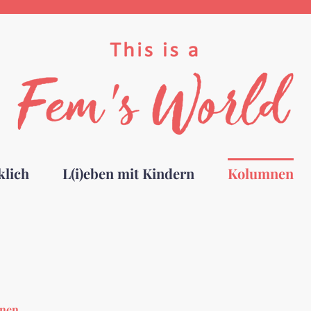
klich
L(i)eben mit Kindern
Kolumnen
nen