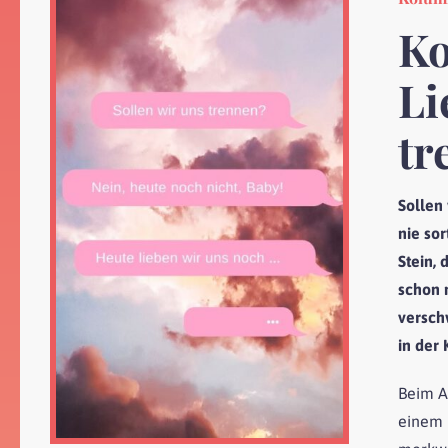
Ko
Li
tr
Sollen
nie so
Stein,
schon 
versch
in der
Beim A
einem 