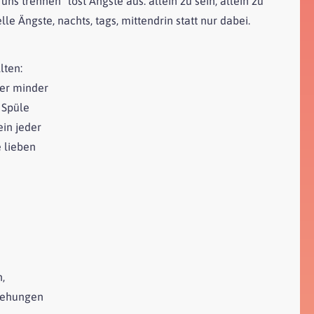
ns trennen" löst Ängste aus: allein zu sein, allein zu
le Ängste, nachts, tags, mittendrin statt nur dabei.
lten:
der minder
 Spüle
ein jeder
e lieben
!
,
ziehungen