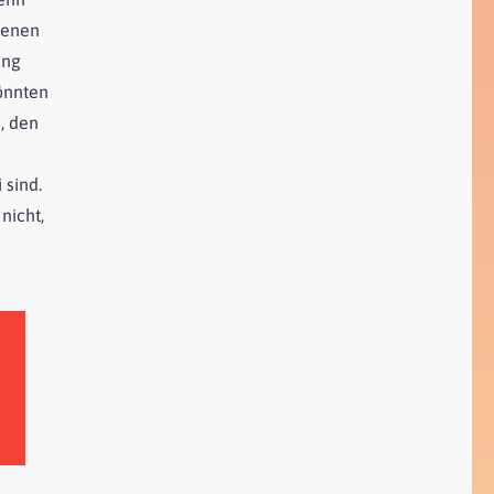
henen
ung
önnten
, den
 sind.
nicht,