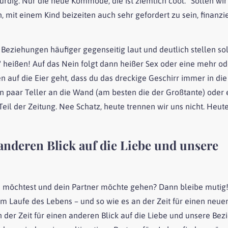
dig. Nur die neue Kommode, die ist ziemlich cool. "Sollen wir u
, mit einem Kind beizeiten auch sehr gefordert zu sein, finanziel
 Beziehungen häufiger gegenseitig laut und deutlich stellen sol
" heißen! Auf das Nein folgt dann heißer Sex oder eine mehr o
 auf die Eier geht, dass du das dreckige Geschirr immer in die
 ein paar Teller an die Wand (am besten die der Großtante) oder 
il der Zeitung. Nee Schatz, heute trennen wir uns nicht. Heut
 anderen Blick auf die Liebe und unsere
n möchtest und dein Partner möchte gehen? Dann bleibe mutig
 im Laufe des Lebens – und so wie es an der Zeit für einen neuen
 der Zeit für einen anderen Blick auf die Liebe und unsere Be