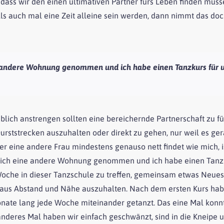
dass wir den einen ultimativen Partner fürs Leben finden müs
s auch mal eine Zeit alleine sein werden, dann nimmt das doc
eine andere Wohnung genommen und ich habe einen Tanzkurs für 
blich anstrengen sollten eine bereichernde Partnerschaft zu fü
rststrecken auszuhalten oder direkt zu gehen, nur weil es ge
s er eine andere Frau mindestens genauso nett findet wie mich, 
at sich eine andere Wohnung genommen und ich habe einen Tanz
oche in dieser Tanzschule zu treffen, gemeinsam etwas Neues
ng aus Abstand und Nähe auszuhalten. Nach dem ersten Kurs hab
nate lang jede Woche miteinander getanzt. Das eine Mal konnt
nderes Mal haben wir einfach geschwänzt, sind in die Kneipe 