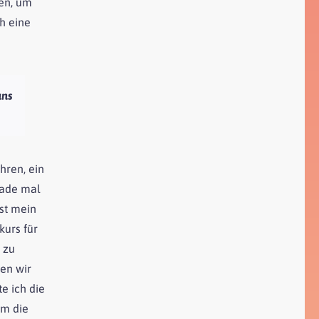
sen, um
h eine
uns
hren, ein
rade mal
ist mein
kurs für
 zu
en wir
e ich die
um die