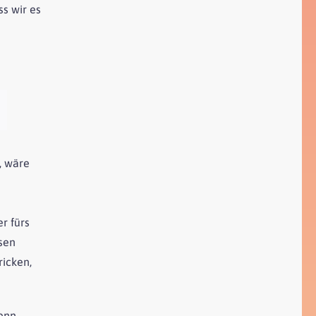
s wir es
, wäre
r fürs
sen
ricken,
denn