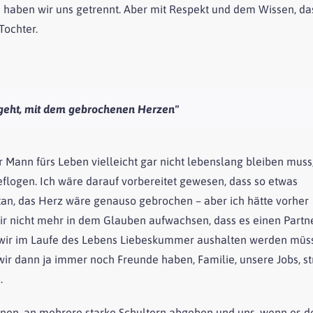
aben wir uns getrennt. Aber mit Respekt und dem Wissen, das
Tochter.
 geht, mit dem gebrochenen Herzen"
er Mann fürs Leben vielleicht gar nicht lebenslang bleiben muss
flogen. Ich wäre darauf vorbereitet gewesen, dass so etwas
tan, das Herz wäre genauso gebrochen – aber ich hätte vorher
ir nicht mehr in dem Glauben aufwachsen, dass es einen Partne
s wir im Laufe des Lebens Liebeskummer aushalten werden müs
ir dann ja immer noch Freunde haben, Familie, unsere Jobs, st
.
 öffnen, an mehrere starke Schultern abgeben und uns, wenn es 