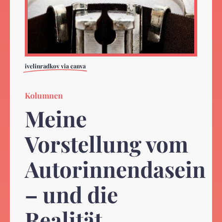
ivelinradkov via canva
Kolumnen
Meine
Vorstellung vom
Autorinnendasein
– und die
Realität