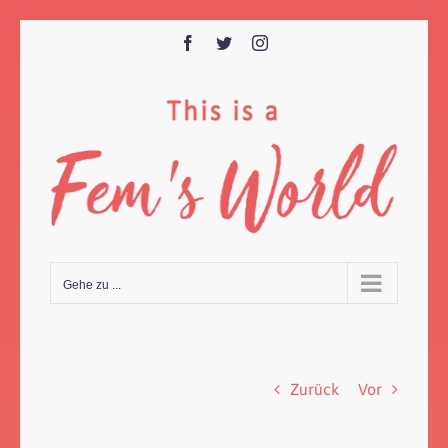
Zum
Inhalt
Facebook
Twitter
Instagram
springen
Gehe zu ...
Zurück
Vor