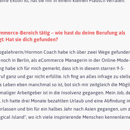
hre Exotin ist, hat sie mir in einem kleinen Plausch verraten.
mmerce-Bereich tätig – wie hast du deine Berufung als
t: Hat sie dich gefunden?
ogalehrerin/Hormon Coach habe ich über zwei Wege gefunden.
 noch in Berlin, als eCommerce Managerin in der Online-Mode
g habe ich für mich gemerkt, dass ich in diesem starren 9-5-
 ganz und gar nicht erfüllte. Ich fing an alles infrage zu stel
 Leben eben manchmal so ist, bot sich mir zeitgleich die Mögl
aliger Arbeitgeber ist in die Insolvenz gegangen. Mein Job, d
. Ich hatte drei Monate bezahlten Urlaub und eine Abfindung in
erlassen und bin für ein halbes Jahr nach Asien gegangen, um z
gical Island", wo ich viele inspirierende Menschen kennenlerne