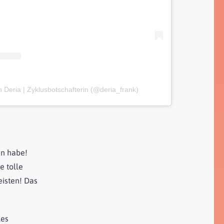
on Deria | Zyklusbotschafterin (@deria_frank)
en habe!
e tolle
eisten! Das
les