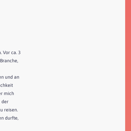
 Vor ca. 3
-Branche,
len und an
ichkeit
er mich
 der
u reisen.
n durfte,