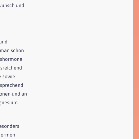
rwunsch und
 und
n man schon
htshormone
usreichend
e sowie
tsprechend
rmonen und an
agnesium,
Besonders
 Hormon