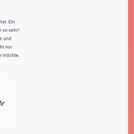
at. Ein
 so sehr!
he und
ht nur
n möchte.
te