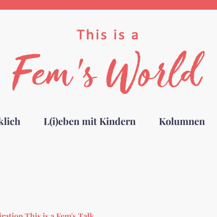
klich
L(i)eben mit Kindern
Kolumnen
ration
,
This is a Fem's Talk