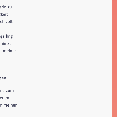
erin zu
gkeit
ch voll
m
ga fing
 hin zu
or meiner
sen.
und zum
neuen
on meinen