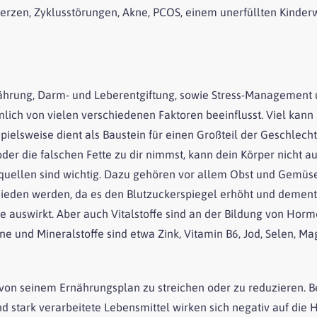
rzen, Zyklusstörungen, Akne, PCOS, einem unerfüllten Kinde
rnährung, Darm- und Leberentgiftung, sowie Stress-Management
ich von vielen verschiedenen Faktoren beeinflusst. Viel kan
pielsweise dient als Baustein für einen Großteil der Geschlec
er die falschen Fette zu dir nimmst, kann dein Körper nicht a
quellen sind wichtig. Dazu gehören vor allem Obst und Gemüs
rmieden werden, da es den Blutzuckerspiegel erhöht und demen
öcke auswirkt. Aber auch Vitalstoffe sind an der Bildung von Ho
ine und Mineralstoffe sind etwa Zink, Vitamin B6, Jod, Selen, M
" von seinem Ernährungsplan zu streichen oder zu reduzieren. 
und stark verarbeitete Lebensmittel wirken sich negativ auf die