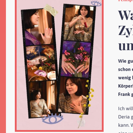
Wa
Zy
un
Wie gu
schon 
wenig 
Körper
Frank 
Ich wil
Deria 
kann. W