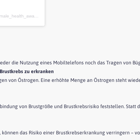
Ein Beitrag geteilt von FEMALE HEALTH AWARENESS (@female_health_awareness)
s weder die Nutzung eines Mobiltelefons noch das Tragen von 
 Brustkrebs zu erkranken
ngen von Östrogen. Eine erhöhte Menge an Östrogen steht wie
bindung von Brustgröße und Brustkrebsrisiko feststellen. Statt 
en, können das Risiko einer Brustkrebserkrankung verringern – v