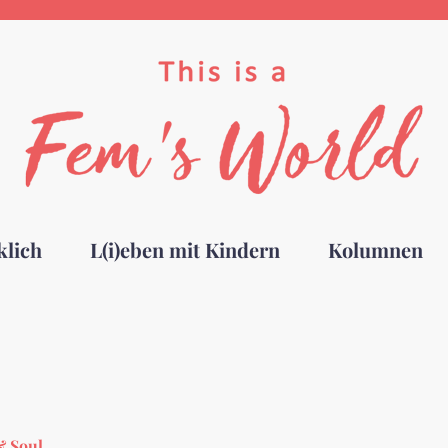
klich
L(i)eben mit Kindern
Kolumnen
& Soul