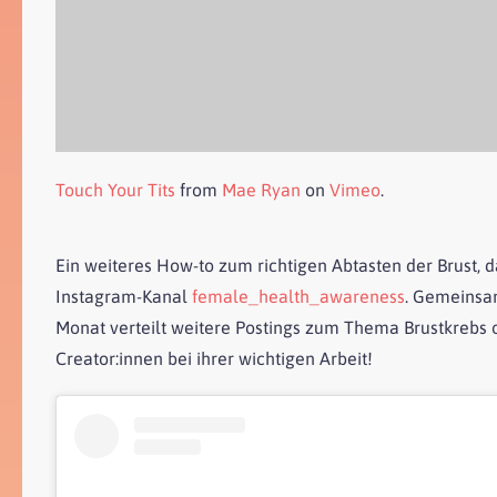
Touch Your Tits
from
Mae Ryan
on
Vimeo
.
Ein weiteres How-to zum richtigen Abtasten der Brust, d
Instagram-Kanal
female_health_awareness
. Gemeinsa
Monat verteilt weitere Postings zum Thema Brustkrebs on
Creator:innen bei ihrer wichtigen Arbeit!