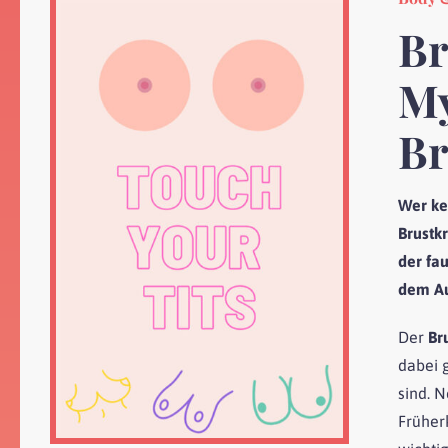
Br
My
Br
Wer ke
Brustk
der fa
dem Au
Der
Br
dabei 
sind. 
Früher