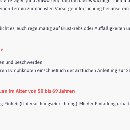
gsten Fragen (und Antworten) rund um dieses wichtige Thema bl
 einen Termin zur nächsten Vorsorgeuntersuchung bei unser
cht es, euch regelmäßig auf Brustkrebs oder Auffälligkeiten u
re
gen und Beschwerden
ären Lymphknoten einschließlich der ärztlichen Anleitung zur 
uen im Alter von 50 bis 69 Jahren
ng
-Einheit (Untersuchungseinrichtung). Mit der Einladung erhal