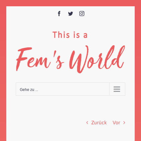
Zum
Inhalt
Facebook
Twitter
Instagram
springen
Gehe zu ...
Zurück
Vor