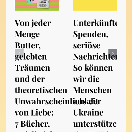
Von jeder
Unterkünfte,
Menge
Spenden,
Butter,
seriöse
gelebten
Nachrichten:
Träumen
So können
und der
wir die
theoretischen
Menschen
Unwahrscheinlichkeit
aus der
von Liebe:
Ukraine
7 Bücher,
unterstützen