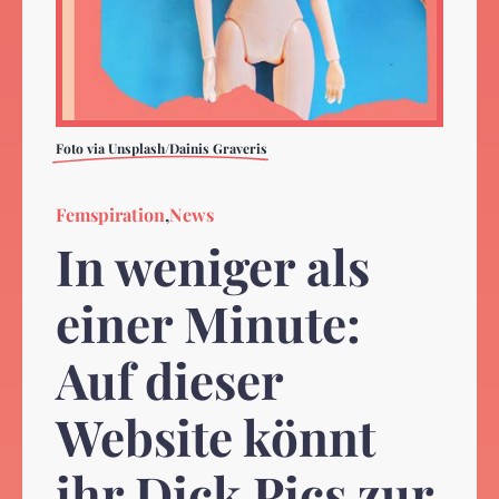
Foto via Unsplash/Dainis Graveris
Femspiration
,
News
In weniger als
einer Minute:
Auf dieser
Website könnt
ihr Dick Pics zur