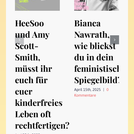
HeeSoo
Bianca
und Amy
Nawrath,
Scott-
wie blickst
Smith,
du in dein
müsst ihr
feministisches
euch für
Spiegelbild?
euer
April 15th, 2025
|
0
Kommentare
kinderfreies
Leben oft
rechtfertigen?