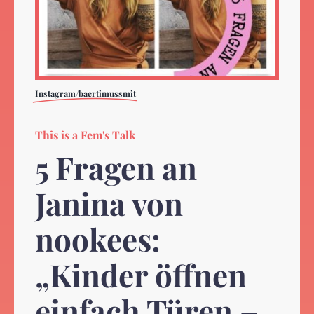
Instagram/baertimussmit
This is a Fem's Talk
5 Fragen an
Janina von
nookees:
„Kinder öffnen
einfach Türen –