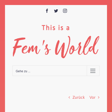
Zum
Inhalt
Facebook
Twitter
Instagram
springen
Gehe zu ...
Zurück
Vor