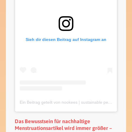
Sieh dir diesen Beitrag auf Instagram an
Ein Beitrag geteilt von nookees | sustainable period
(@no
Das Bewusstsein für nachhaltige
Menstruationsartikel wird immer größer –