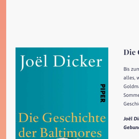
Die 
Bis zu
alles,
Goldma
Sommer
Geschi
Joël D
Gebun