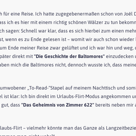
uch für eine Reise. Ich hatte zugegebenermaßen schon von Joë
ass ich es hier mit einem richtig schönen Wälzer zu tun bekomm
ich sagen: Schnell war klar, dass es sich hierbei zum einen me
st, wenn es zu Ende gelesen ist – womit wir auch schon wieder
um Ende meiner Reise zwar gelüftet und ich war hin und weg,
später direkt mit
"Die Geschichte der Baltomores"
einzudecken un
aben mich die Baltimores nicht, dennoch wusste ich, dass meine
umwobener „To-Read-“Stapel auf meinem Nachttisch und somit 
el ist klar: Ich bin direkt im Urlaubs-Flirt-Modus angekommen
 gut, dass
"Das Geheimnis von Zimmer 622"
bereits neben mir 
 Urlaubs-Flirt – vielmehr könnte man das Ganze als Langzeitbezi