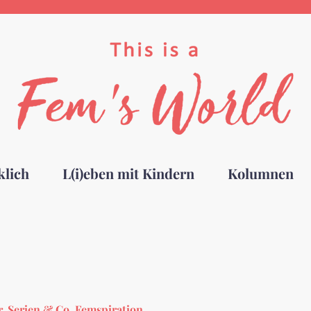
klich
L(i)eben mit Kindern
Kolumnen
, Serien & Co.
,
Femspiration