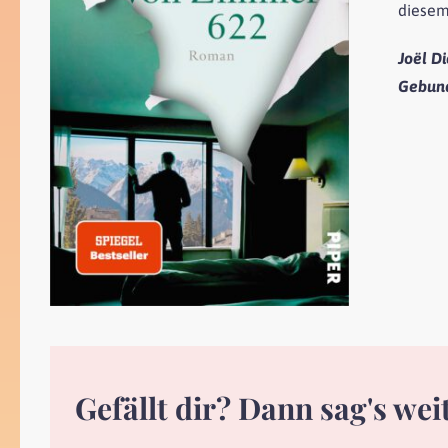
diesem 
Joël D
Gebun
Gefällt dir? Dann sag's wei