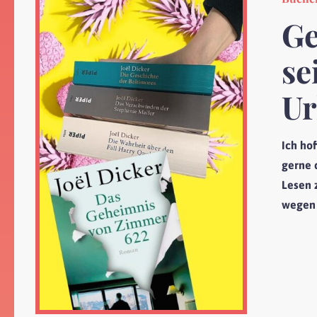
Ge
se
Ur
Ich hof
gerne d
Lesen 
wegen 