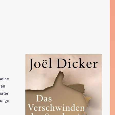
seine
gen
päter
 junge