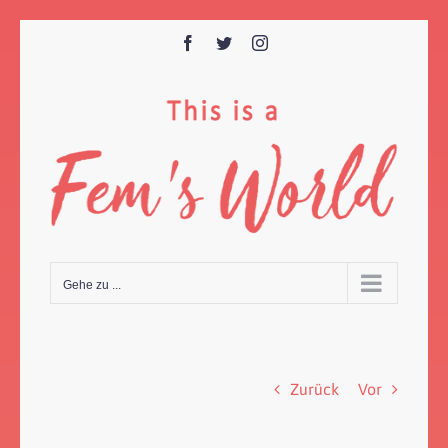
Zum
Inhalt
Facebook
Twitter
Instagram
springen
Gehe zu ...
Zurück
Vor