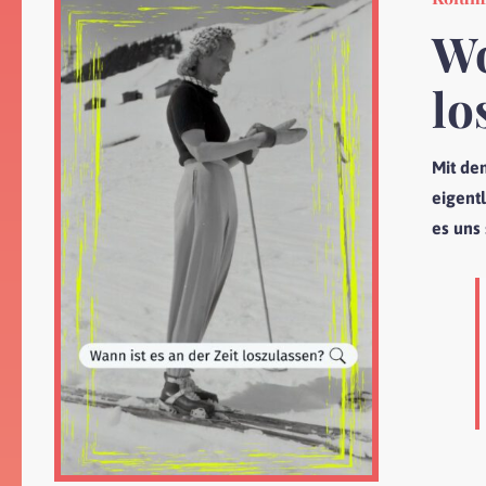
Wo
lo
Mit de
eigent
es uns 