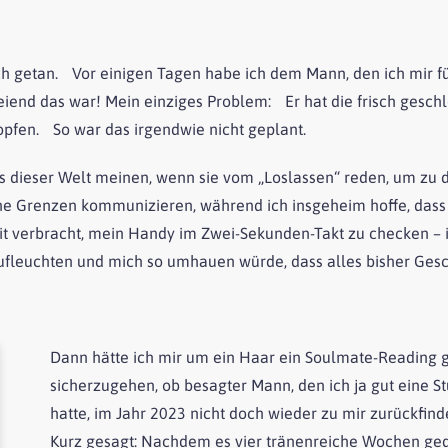
 getan. Vor einigen Tagen habe ich dem Mann, den ich mir für
iend das war! Mein einziges Problem: Er hat die frisch gesc
opfen. So war das irgendwie nicht geplant.
hes dieser Welt meinen, wenn sie vom „Loslassen“ reden, um zu
ine Grenzen kommunizieren, während ich insgeheim hoffe, dass
verbracht, mein Handy im Zwei-Sekunden-Takt zu checken – in
fleuchten und mich so umhauen würde, dass alles bisher Gesc
Dann hätte ich mir um ein Haar ein Soulmate-Reading ge
sicherzugehen, ob besagter Mann, den ich ja gut eine S
hatte, im Jahr 2023 nicht doch wieder zu mir zurückfinde
Kurz gesagt: Nachdem es vier tränenreiche Wochen geda