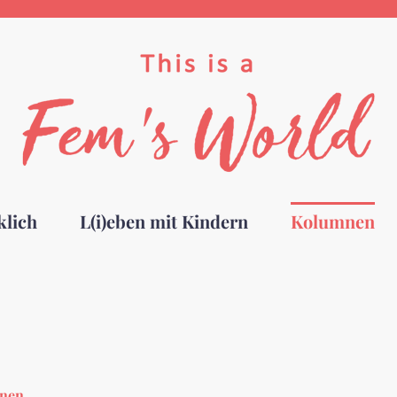
klich
L(i)eben mit Kindern
Kolumnen
nen