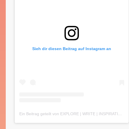
Sieh dir diesen Beitrag auf Instagram an
Ein Beitrag geteilt von EXPLORE | WRITE | INSPIRATION (@kimjzumdiek)