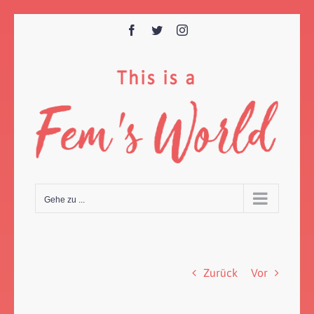
Zum
Inhalt
Facebook
Twitter
Instagram
springen
Gehe zu ...
Zurück
Vor