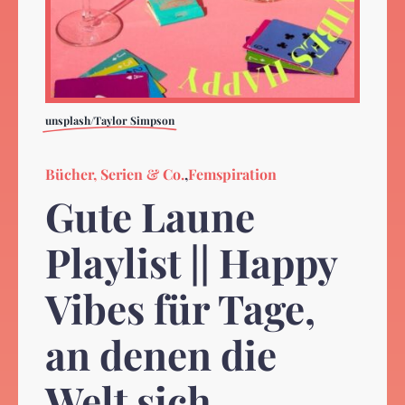
unsplash/Taylor Simpson
Bücher, Serien & Co.
,
Femspiration
Gute Laune
Playlist || Happy
Vibes für Tage,
an denen die
Welt sich