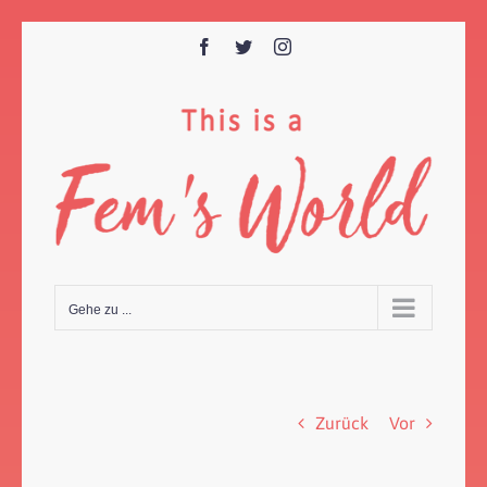
Zum
Inhalt
Facebook
Twitter
Instagram
springen
Gehe zu ...
Zurück
Vor