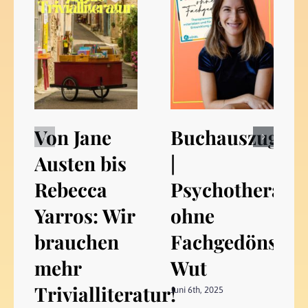
Von Jane
Buchauszug
Austen bis
|
Rebecca
Psychotherapi
Yarros: Wir
ohne
brauchen
Fachgedöns:
mehr
Wut
Trivialliteratur!
Juni 6th, 2025