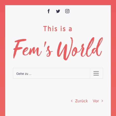
Zum
Inhalt
Facebook
Twitter
Instagram
springen
Gehe zu ...
Zurück
Vor