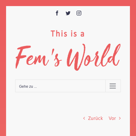
Zum
Inhalt
Facebook
Twitter
Instagram
springen
Gehe zu ...
Zurück
Vor