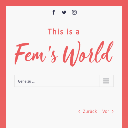
Zum
Inhalt
Facebook
Twitter
Instagram
springen
Gehe zu ...
Zurück
Vor