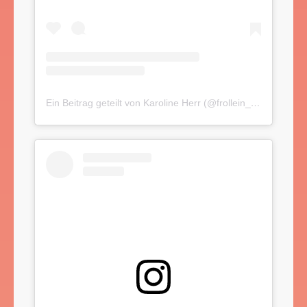
Ein Beitrag geteilt von Karoline Herr (@frollein_herr)