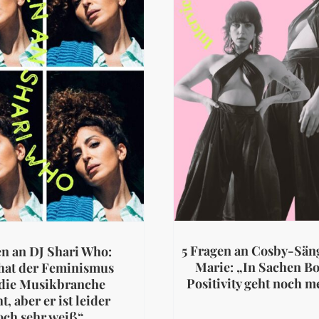
5 Fragen an Cosby-Sän
en an DJ Shari Who:
Marie: „In Sachen B
hat der Feminismus
Positivity geht noch m
die Musikbranche
t, aber er ist leider
och sehr weiß“