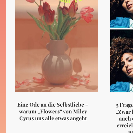
Eine Ode an die Selbstliebe –
5 Frag
warum „Flowers“ von Miley
„Zwar 
Cyrus uns alle etwas angeht
auch 
erreich
n