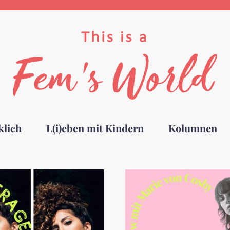
klich
L(i)eben mit Kindern
Kolumnen