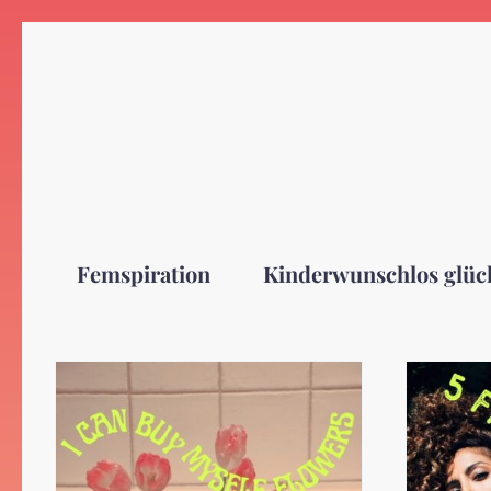
Zum
Inhalt
springen
Femspiration
Kinderwunschlos glüc